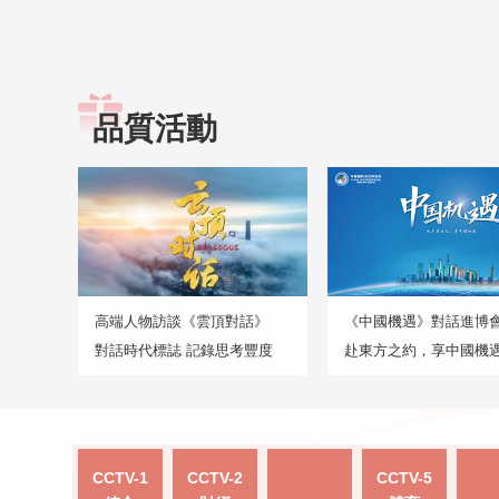
品質活動
高端人物訪談《雲頂對話》
《中國機遇》對話進博
對話時代標誌 記錄思考豐度
赴東方之約，享中國機
CCTV-1
CCTV-2
CCTV-5