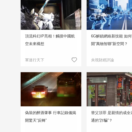
頂流科幻IP亮相！觸摸中國航
6G解鎖網絡新技能 如
空未來構想
開“萬物智聯”新空間？
軍迷行天下
央視財經評論
偽裝的醉酒肇事 行車記錄儀揭
替父頂罪 是親情的成全
開驚天“反轉”
通的“詐騙”？