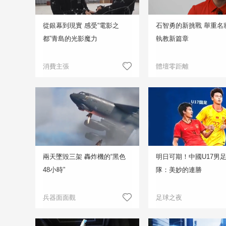
從銀幕到現實 感受“電影之
石智勇的新挑戰 舉重名
都”青島的光影魔力
執教新篇章
消費主張
體壇零距離
兩天墜毀三架 轟炸機的“黑色
明日可期！中國U17男
48小時”
隊：美妙的連勝
兵器面面觀
足球之夜