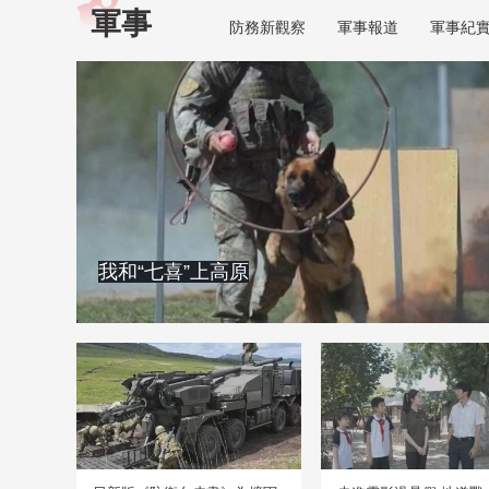
軍事
防務新觀察
軍事報道
軍事紀
我和“七喜”上高原