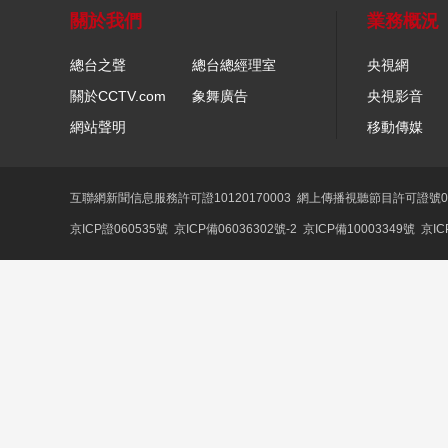
關於我們
業務概況
總台之聲
總台總經理室
央視網
關於CCTV.com
象舞廣告
央視影音
網站聲明
移動傳媒
互聯網新聞信息服務許可證10120170003
網上傳播視聽節目許可證號01
京ICP證060535號
京ICP備06036302號-2
京ICP備10003349號
京IC