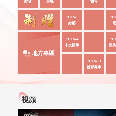
綜合
財經
體育
CCTV-3
CCT
綜藝
電
CCTV-4
CCT
中文國際
國防
地方專區
CCTV-5+
體育賽事
視頻