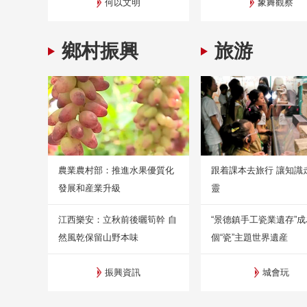
何以文明
象舞觀察
鄉村振興
旅游
農業農村部：推進水果優質化
跟着課本去旅行 讓知識
發展和産業升級
靈
江西樂安：立秋前後曬筍幹 自
“景德鎮手工瓷業遺存”
然風乾保留山野本味
個“瓷”主題世界遺産
振興資訊
城會玩