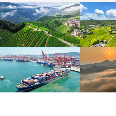
暑期出游 樂享美好時光
重慶梁平：優質
炎炎夏日，暑期旅游熱度持續攀升。人們親近山水，
8月6日，重慶梁平星
擁抱自然，在旅途中放鬆身心、增長見識。
熟，田園與村莊、道路