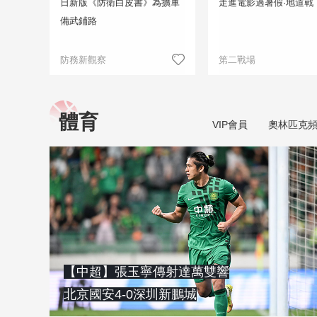
日新版《防衛白皮書》為擴軍
走進電影過暑假·地道戰
備武鋪路
防務新觀察
第二戰場
體育
VIP會員
奧林匹克
【中超】張玉寧傳射達萬雙響
北京國安4-0深圳新鵬城