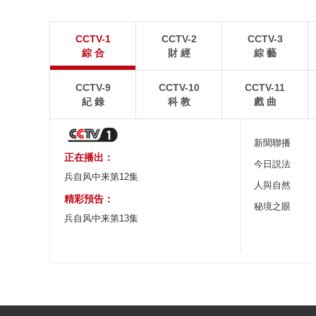
青島港今年新辟16條國際航線
河北承德：金山
CCTV-1
CCTV-2
CCTV-3
8月5日，“科倫坡”輪緩緩駛離山東港口青島港前灣聯
8月6日，河北承德，
綜 合
財 經
綜 藝
合集裝箱碼頭。
下，呈現出雄渾壯闊的
CCTV-9
CCTV-10
CCTV-11
紀 錄
科 教
戲 曲
新聞聯播
正在播出：
今日説法
兵自风中来第12集
人與自然
精彩預告：
秘境之眼
兵自风中来第13集