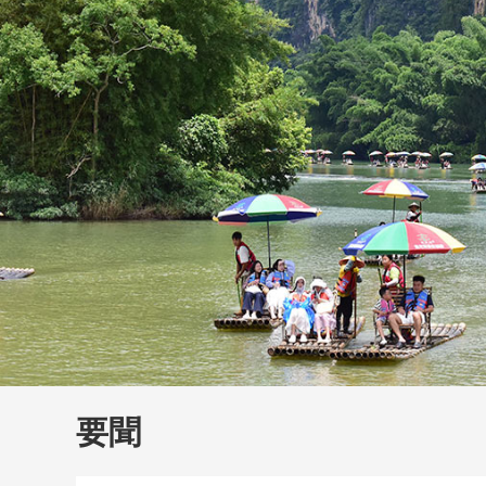
財經
大國智造
CCTV.
要聞