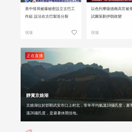
美中情局被爆秘密設立古巴工
以色列摩薩德兩高官被免
作組 設法在古巴製造分裂
試圖策劃伊朗政變
現場
現場
正在直播
靜賞京娘湖
京娘湖位於邯鄲武安市口上村北，常年平均氣溫19攝氏度，夏
溫26攝氏度，是避暑休閒佳地。