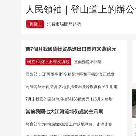
人民領袖｜登山道上的辦公
聯播+
消費市場開局起勢
前7個月我國貨物貿易進出口首超30萬億元
樹立和踐行正確政績觀
直面難題不回避
國防部：日“再軍事化”妄動是地區和平穩定真正威脅
高溫悶熱天氣持續 各地多措並舉迎峰度夏保民生用電
7月末我國外匯儲備規模34188億美元 較6月末略增
當前我國七大江河流域仍處於主汛期
教育部全力推動教師減負工作落地見效、走深走實