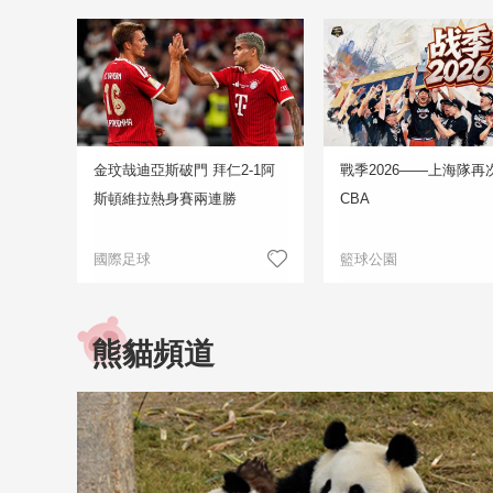
金玟哉迪亞斯破門 拜仁2-1阿
戰季2026——上海隊再
斯頓維拉熱身賽兩連勝
CBA
國際足球
籃球公園
熊貓頻道