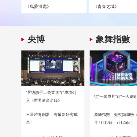
《烏蒙深處》
《青春之城》
央博
象舞指數
“景德鎮手工瓷業遺存”成功列
從“一鍵成片”到“一人劇組
入《世界遺産名錄》
三星堆青銅器，有最新研究成
象舞指數｜短視頻周榜（2
果！
年7月19日—7月25日）