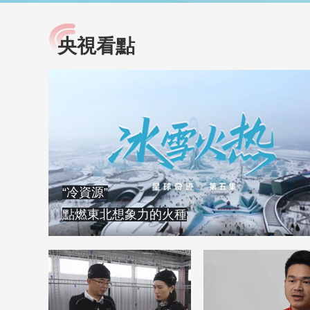
央視看點
小央視頻
全民健康
央視網原創視頻子品牌，
提高全民健康素養水
以更加貼近年輕人的視
助力“健康中國2030”
角，有趣、有料、有故事
略。央視網《全民健
的方式解讀時代。
康》，向所有人分享
知識！
“冷資源”
點燃東北想象力的火種