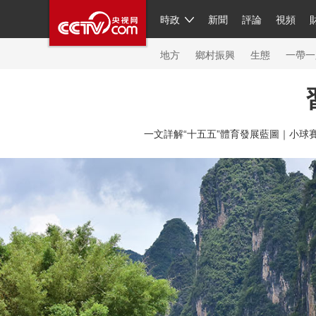
時政
新聞
評論
視頻
人民領袖習近平
直播
繁體
片庫
海外頻道
欄目大全
聯播+
iPanda
中國領
節目單
Engl
地方
鄉村振興
生態
一帶一
總台春晚
一文詳解“十五五”體育發展藍圖｜
小球
新聞
人民領袖
視頻
現場
體育
VIP會員