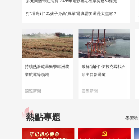
多元業態帶動消費 2026年電影暑期檔票房超80億元
打“增高針” 為孩子身高“買單”是真需要還是太焦慮？
持續熱浪乾旱衝擊歐洲農
破解“油困” 伊拉克尋找石
業航運等領域
油出口新通道
國際新聞
國際新聞
熱點專題
學習強